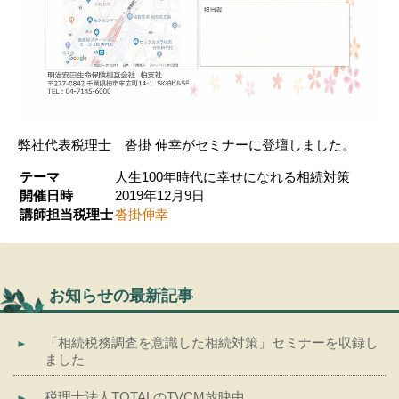
弊社代表税理士 沓掛 伸幸がセミナーに登壇しました。
テーマ
人生100年時代に幸せになれる相続対策
開催日時
2019年12月9日
講師担当税理士
沓掛伸幸
お知らせの最新記事
「相続税務調査を意識した相続対策」セミナーを収録し
ました
税理士法人TOTALのTVCM放映中