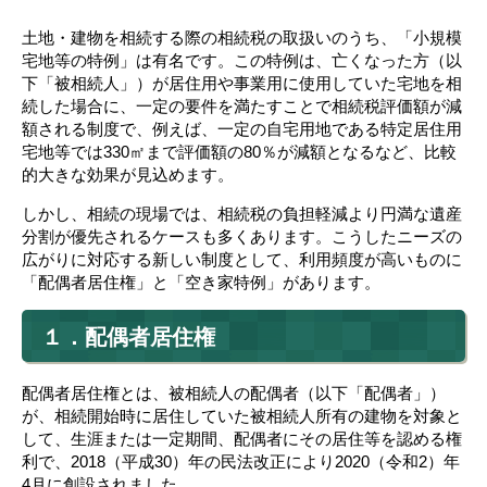
土地・建物を相続する際の相続税の取扱いのうち、「小規模
宅地等の特例」は有名です。この特例は、亡くなった方（以
下「被相続人」）が居住用や事業用に使用していた宅地を相
続した場合に、一定の要件を満たすことで相続税評価額が減
額される制度で、例えば、一定の自宅用地である特定居住用
宅地等では330㎡まで評価額の80％が減額となるなど、比較
的大きな効果が見込めます。
しかし、相続の現場では、相続税の負担軽減より円満な遺産
分割が優先されるケースも多くあります。こうしたニーズの
広がりに対応する新しい制度として、利用頻度が高いものに
「配偶者居住権」と「空き家特例」があります。
１．配偶者居住権
配偶者居住権とは、被相続人の配偶者（以下「配偶者」）
が、相続開始時に居住していた被相続人所有の建物を対象と
して、生涯または一定期間、配偶者にその居住等を認める権
利で、2018（平成30）年の民法改正により2020（令和2）年
4月に創設されました。