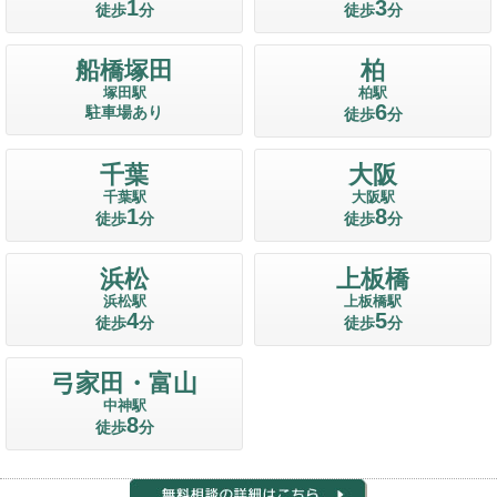
1
3
徒歩
分
徒歩
分
船橋塚田
柏
塚田駅
柏駅
6
駐車場あり
徒歩
分
千葉
大阪
千葉駅
大阪駅
1
8
徒歩
分
徒歩
分
浜松
上板橋
浜松駅
上板橋駅
4
5
徒歩
分
徒歩
分
弓家田・富山
中神駅
8
徒歩
分