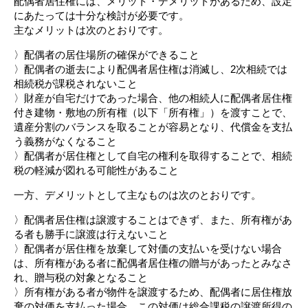
配偶者居住権には、メリット・デメリットがあるため、設定
にあたっては十分な検討が必要です。
主なメリットは次のとおりです。
〉配偶者の居住場所の確保ができること
〉配偶者の逝去により配偶者居住権は消滅し、2次相続では
相続税が課税されないこと
〉財産が自宅だけであった場合、他の相続人に配偶者居住権
付き建物・敷地の所有権（以下「所有権」）を渡すことで、
遺産分割のバランスを取ることが容易となり、代償金を支払
う義務がなくなること
〉配偶者が居住権として自宅の権利を取得することで、相続
税の軽減が図れる可能性があること
一方、デメリットとして主なものは次のとおりです。
〉配偶者居住権は譲渡することはできず、また、所有権があ
る者も勝手に譲渡は行えないこと
〉配偶者が居住権を放棄して対価の支払いを受けない場合
は、所有権がある者に配偶者居住権の贈与があったとみなさ
れ、贈与税の対象となること
〉所有権がある者が物件を譲渡するため、配偶者に居住権放
棄の対価を支払った場合、この対価は総合課税の譲渡所得の