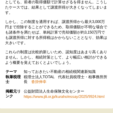
としても、前者の取得価額で計算せざるを得ません。こうし
たケースでは、結果として譲渡所得が大きくなってしまいま
す。
しかし、この制度を適用すれば、譲渡所得から最大3,000万
円まで控除することができるため、取得価額が不明な場合で
も諸条件を満たせば、単純計算で売却価額が約3,150万円で
も譲渡所得に対する所得税はかからないこととなり、効果は
大きいです。
これらの制度は比較的新しいため、認知度はあまり高くあり
ません。しかし、相続対策として、より幅広い検討ができる
よう概要を覚えておくとよいでしょう。
テーマ
知っておきたい不動産の相続税関連新知識
執筆税理
税理士法人TOTAL 代表社員税理士・柏事務所所
士
長
沓掛伸幸
掲載元リ
公益財団法人生命保険文化センター
ンク
https://www.jili.or.jp/kuraho/essay/2025/9924.html