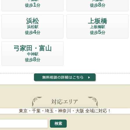
1
8
徒歩
分
徒歩
分
浜松
上板橋
浜松駅
上板橋駅
4
5
徒歩
分
徒歩
分
弓家田・富山
中神駅
8
徒歩
分
東京・千葉・埼玉・神奈川・大阪 全域に対応！