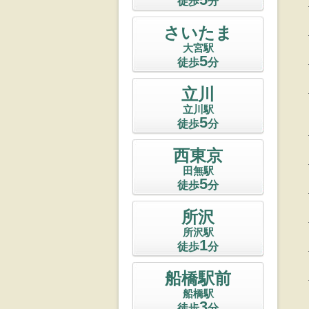
徒歩
分
さいたま
大宮駅
5
徒歩
分
立川
立川駅
5
徒歩
分
西東京
田無駅
5
徒歩
分
所沢
所沢駅
1
徒歩
分
船橋駅前
船橋駅
3
徒歩
分